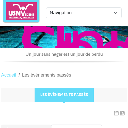
Uni
Panneau de gestion des cookies
Spo
de
Nat
Ved
Sau
Un jour sans nager est un jour de perdu
et
Sec
Accueil
Les évènements passés
LES ÉVÈNEMENTS PASSÉS