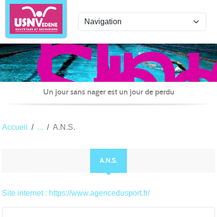
Uni
Panneau de gestion des cookies
Spo
de
Nat
Ved
Sau
Un jour sans nager est un jour de perdu
et
Sec
Accueil
A.N.S.
A.N.S.
Site internet : https://www.agencedusport.fr/