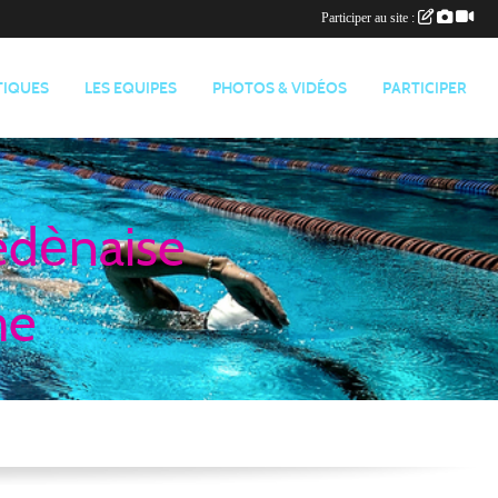
Participer au site :
TIQUES
LES EQUIPES
PHOTOS & VIDÉOS
PARTICIPER
edènaise
me