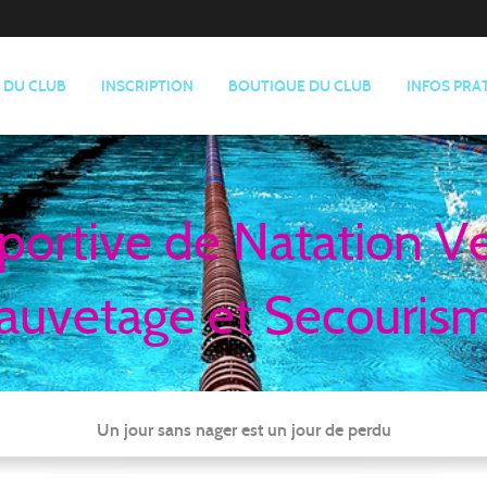
E DU CLUB
INSCRIPTION
BOUTIQUE DU CLUB
INFOS PRA
portive de Natation V
auvetage et Secouris
Un jour sans nager est un jour de perdu