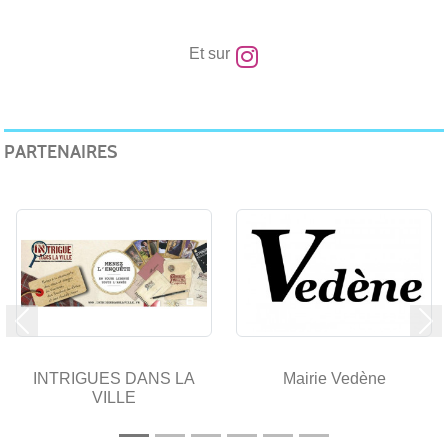
Et sur
Nat
PARTENAIRES
Précedent
Su
INTRIGUES DANS LA
Mairie Vedène
VILLE