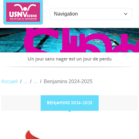
Uni
Panneau de gestion des cookies
Spo
de
Nat
Ved
Sau
Un jour sans nager est un jour de perdu
et
Sec
Accueil
Benjamins 2024-2025
BENJAMINS 2024-2025