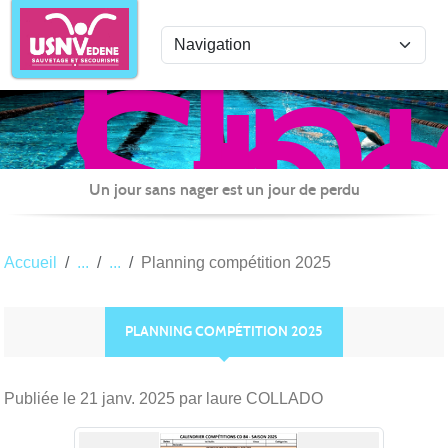
Uni
Panneau de gestion des cookies
Spo
de
Nat
Ved
Sau
Un jour sans nager est un jour de perdu
et
Sec
Accueil
Planning compétition 2025
PLANNING COMPÉTITION 2025
Publiée le
21 janv. 2025
par laure COLLADO