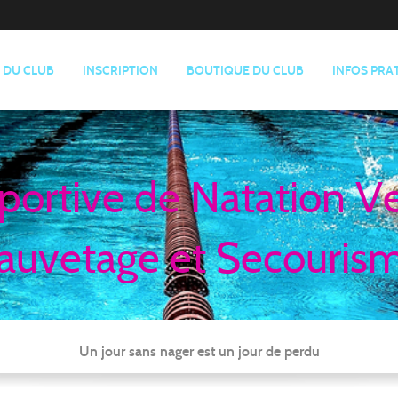
E DU CLUB
INSCRIPTION
BOUTIQUE DU CLUB
INFOS PRA
portive de Natation V
auvetage et Secouris
Un jour sans nager est un jour de perdu