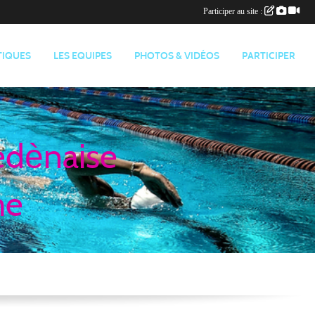
Participer au site :
TIQUES
LES EQUIPES
PHOTOS & VIDÉOS
PARTICIPER
edènaise
me