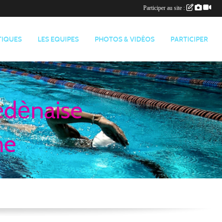
Participer au site :
TIQUES
LES EQUIPES
PHOTOS & VIDÉOS
PARTICIPER
edènaise
me