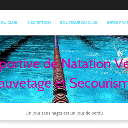
E DU CLUB
INSCRIPTION
BOUTIQUE DU CLUB
INFOS PRA
portive de Natation V
auvetage et Secouris
Un jour sans nager est un jour de perdu