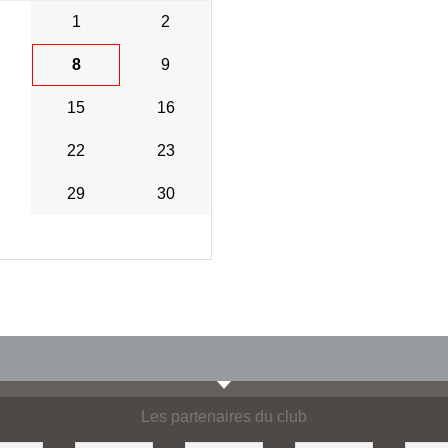
1
2
8
9
15
16
22
23
29
30
Les partenaires du club