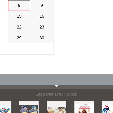
8
9
15
16
22
23
29
30
Les partenaires du club