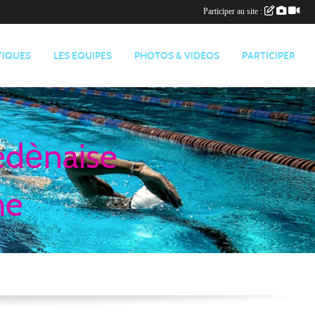
Participer au site :
TIQUES
LES EQUIPES
PHOTOS & VIDÉOS
PARTICIPER
edènaise
me