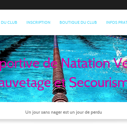
E DU CLUB
INSCRIPTION
BOUTIQUE DU CLUB
INFOS PRA
portive de Natation V
auvetage et Secouris
Un jour sans nager est un jour de perdu