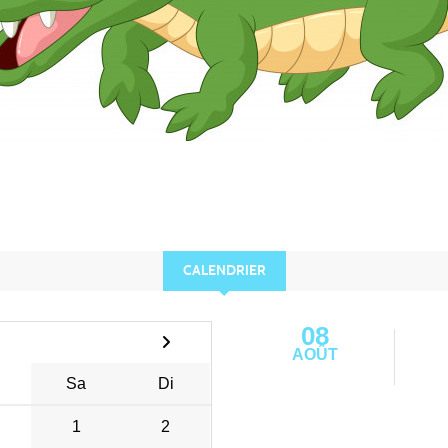
CALENDRIER
08
AOÛT
Sa
Di
1
2