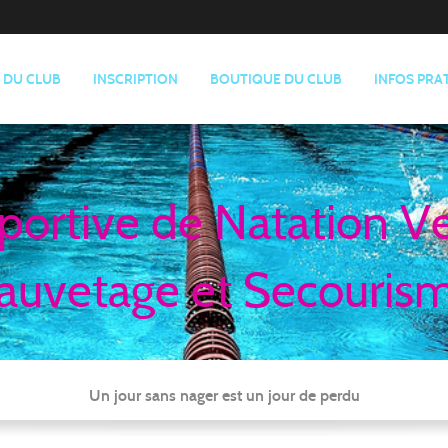
E DU CLUB
INSCRIPTION
BOUTIQUE DU CLUB
INFOS PRA
portive de Natation V
auvetage et Secouris
Un jour sans nager est un jour de perdu