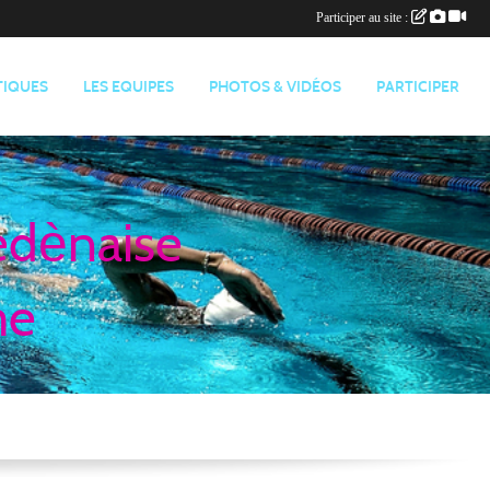
Participer au site :
TIQUES
LES EQUIPES
PHOTOS & VIDÉOS
PARTICIPER
edènaise
me