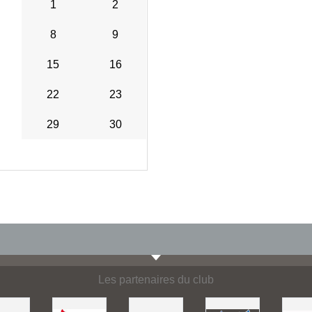
1
2
8
9
15
16
22
23
29
30
Les partenaires du club