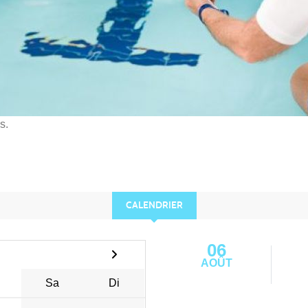
s.
CALENDRIER
06
AOÛT
Sa
Di